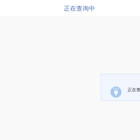
正在查询中
正在