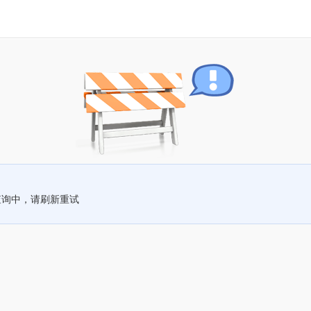
查询中，请刷新重试