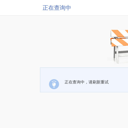
正在查询中
正在查询中，请刷新重试