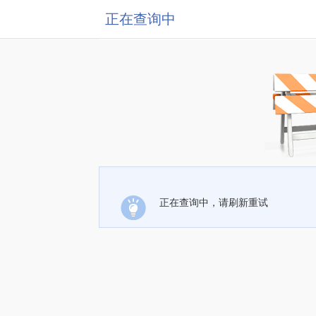
正在查询中
正在查询中，请刷新重试