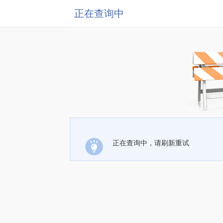
正在查询中
正在查询中，请刷新重试